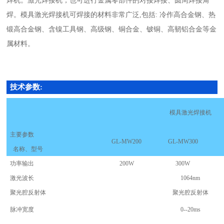
焊机。激光焊接机，也可进行金属零部件的对接焊接、圆周焊接角
焊。模具激光焊接机可焊接的材料非常广泛
,
包括
:
冷作高合金钢、热
锻高合金钢、含镍工具钢、高级钢、铜合金、铍铜、高韧铝合金等金
属材料。
技术参数:
模具激光焊接机
主要参数
GL-MW200
GL-MW300
名称、型号
功率输出
200W
300W
激光波长
1064nm
聚光腔反射体
聚光腔反射体
脉冲宽度
0--20ms