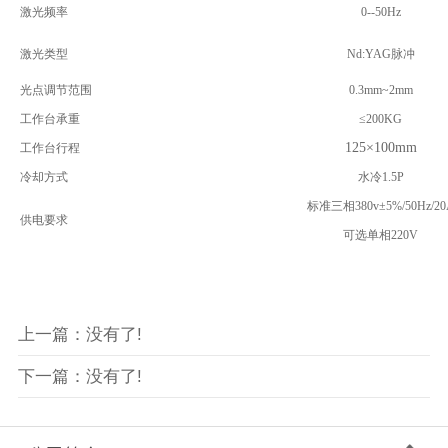
激光频率
0--50Hz
激光类型
Nd:YAG
脉冲
光点调节范围
0.3mm~2mm
工作台承重
≤
200KG
125
×
100mm
工作台行程
冷却方式
水冷
1.5P
标准三相
380v
±
5%/50Hz/2
供电要求
可选单相
220V
上一篇：没有了!
下一篇：没有了!