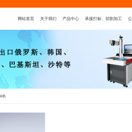
网站首页
关于我们
产品中心
承接打标、切割加工
公
公司简介
激光打标机系列
金属件打标加工
行
董事长致辞
流水线：激光喷码机系列
非金属件打标加工
资质荣誉
激光焊接机系列
非金属品雕刻+切割加工
领导关怀
气动打标机系列
金属品切割加工
激光雕刻机
非金属激光切割机
标机
金属激光切割机
承接打标、切割加工
喷码机
3D打印机