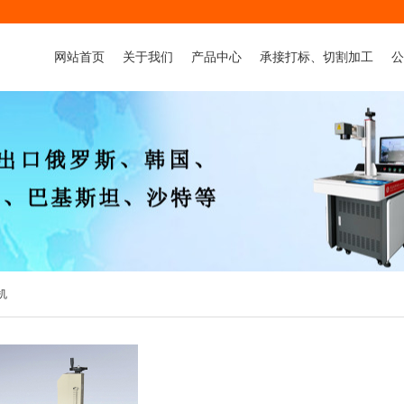
网站首页
关于我们
产品中心
承接打标、切割加工
公
公司简介
激光打标机系列
金属件打标加工
行
董事长致辞
流水线：激光喷码机系列
非金属件打标加工
资质荣誉
激光焊接机系列
非金属品雕刻+切割加工
领导关怀
气动打标机系列
金属品切割加工
激光雕刻机
非金属激光切割机
机
金属激光切割机
承接打标、切割加工
喷码机
3D打印机