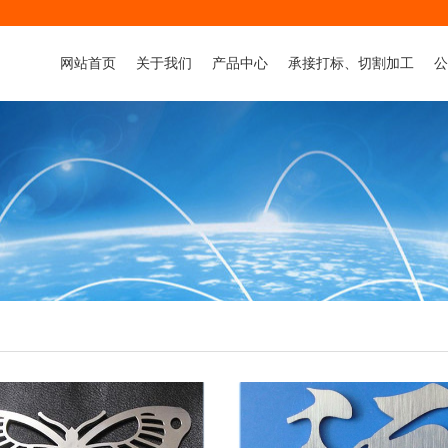
网站首页
关于我们
产品中心
承接打标、切割加工
公
公司简介
激光打标机系列
金属件打标加工
行
董事长致辞
流水线：激光喷码机系列
非金属件打标加工
资质荣誉
激光焊接机系列
非金属品雕刻+切割加工
领导关怀
气动打标机系列
金属品切割加工
激光雕刻机
非金属激光切割机
金属激光切割机
承接打标、切割加工
喷码机
3D打印机