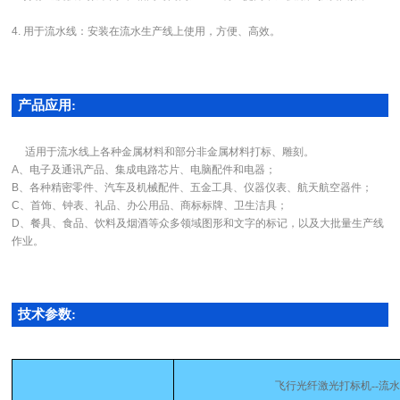
4. 用于流水线：安装在流水生产线上使用，方便、高效。
产品应用:
适用于流水线上各种金属材料和部分非金属材料打标、雕刻。
A、电子及通讯产品、集成电路芯片、电脑配件和电器；
B、各种精密零件、汽车及机械配件、五金工具、仪器仪表、航天航空器件；
C、首饰、钟表、礼品、办公用品、商标标牌、卫生洁具；
D、餐具、食品、饮料及烟酒等众多领域图形和文字的标记，以及大批量生产线
作业。
技术参数:
飞行光纤激光打标机
--
流水