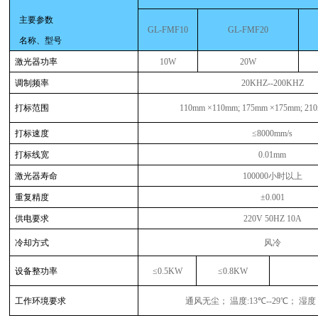
主要参数
GL-FMF10
GL-FMF20
名称、型号
激光器功率
10W
20W
调制频率
20KHZ--200KHZ
打标范围
110mm ×110mm; 175mm ×175mm; 21
打标速度
≤8000mm/s
打标线宽
0.01mm
激光器寿命
100000
小时以上
重复精度
±
0.001
供电要求
220V 50HZ 10A
冷却方式
风冷
设备整功率
≤
0.5KW
≤
0.8KW
工作环境要求
通风无尘； 温度
:13
℃
--29
℃； 湿度